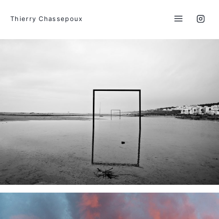
Aller
au
Thierry Chassepoux
contenu