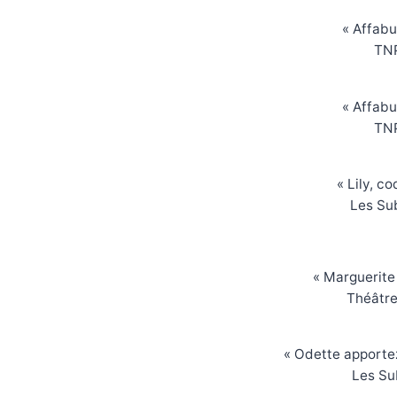
« Affabu
TNP
« Affabu
TNP
« Lily, c
Les Su
« Marguerite 
Théâtre
« Odette apportez
Les Su